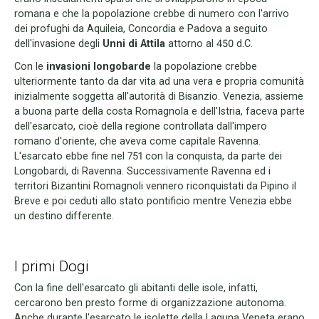
romana e che la popolazione crebbe di numero con l'arrivo
dei profughi da Aquileia, Concordia e Padova a seguito
dell'invasione degli
Unni di Attila
attorno al 450 d.C.
Con le
invasioni longobarde
la popolazione crebbe
ulteriormente tanto da dar vita ad una vera e propria comunità
inizialmente soggetta all'autorità di Bisanzio. Venezia, assieme
a buona parte della costa Romagnola e dell'Istria, faceva parte
dell'esarcato, cioè della regione controllata dall'impero
romano d'oriente, che aveva come capitale Ravenna.
L'esarcato ebbe fine nel 751 con la conquista, da parte dei
Longobardi, di Ravenna. Successivamente Ravenna ed i
territori Bizantini Romagnoli vennero riconquistati da Pipino il
Breve e poi ceduti allo stato pontificio mentre Venezia ebbe
un destino differente.
I primi Dogi
Con la fine dell'esarcato gli abitanti delle isole, infatti,
cercarono ben presto forme di organizzazione autonoma.
Anche durante l'esarcato le isolette della Laguna Veneta erano