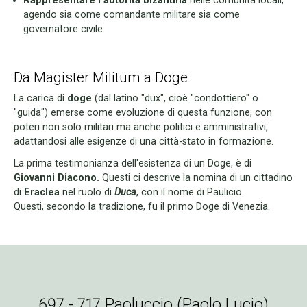
Rappresentare l'autorità bizantina
nelle comunità locali,
agendo sia come comandante militare sia come
governatore civile.
Da Magister Militum a Doge
La carica di
doge
(dal latino "dux", cioè "condottiero" o
"guida") emerse come evoluzione di questa funzione, con
poteri non solo militari ma anche politici e amministrativi,
adattandosi alle esigenze di una città-stato in formazione.
La prima testimonianza dell'esistenza di un Doge, è di
Giovanni Diacono.
Questi ci descrive la nomina di un cittadino
di
Eraclea
nel ruolo di
Duca
, con il nome di Paulicio.
Questi, secondo la tradizione, fu il primo Doge di Venezia.
697 - 717 Paoluccio (Paolo Lucio)