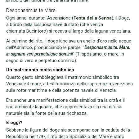
simbolo dell'unione tra Venezia e il mare.
Desponsamus te Mare
Ogni anno, durante l'Ascensione (
Festa della Sensa
), il Doge,
a bordo della lussuosa nave di stato (che veniva
chiamata Bucintoro) si recava al largo della laguna veneziana.
Al culmine del rito, il doge lanciava un anello d'oro nelle acque
dell'Adriatico, pronunciando le parole: "
Desponsamus te, Mare,
in signum veri perpetuique dominii
" (Ti sposiamo, o mare, in
segno di vero e perpetuo dominio).
Un matrimonio molto simbolico
Questo gesto simboleggiava il matrimonio simbolico tra
Venezia e il mare, a testimonianza della supremazia veneziana
sulle rotte marittime e della potenza navale di Venezia.
Era anche una manifestazione della simbiosi tra la città e il
suo ambiente lagunare, che rappresentava sia una difesa
naturale sia la fonte della sua ricchezza.
E oggi?
Sebbene la figura del doge sia scomparsa con la caduta della
Repubblica nel 1797, il rito dello Sposalizio del Mare è stato