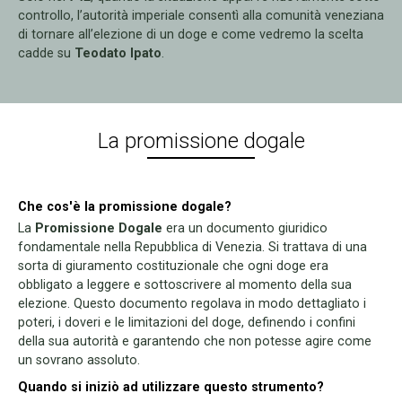
controllo, l’autorità imperiale consentì alla comunità veneziana
di tornare all’elezione di un doge e come vedremo la scelta
cadde su
Teodato Ipato
.
La promissione dogale
Che cos'è la promissione dogale?
La
Promissione Dogale
era un documento giuridico
fondamentale nella Repubblica di Venezia. Si trattava di una
sorta di giuramento costituzionale che ogni doge era
obbligato a leggere e sottoscrivere al momento della sua
elezione. Questo documento regolava in modo dettagliato i
poteri, i doveri e le limitazioni del doge, definendo i confini
della sua autorità e garantendo che non potesse agire come
un sovrano assoluto.
Quando si iniziò ad utilizzare questo strumento?