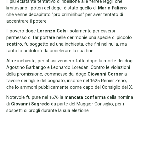
Il più eclatante tentativo di ribellione alle ferree leggi, che
limitavano i poteri del doge, è stato quello di
Marin Faliero
che venne decapitato "pro criminibus" per aver tentato di
accentrare il potere.
Il povero doge
Lorenzo Celsi
, solamente per essersi
permesso di far portare nelle cerimonie una specie di piccolo
scettro
, fu soggetto ad una inchiesta, che finì nel nulla, ma
tanto lo addolorò da accelerare la sua fine.
Altre inchieste, per abusi vennero fatte dopo la morte dei dogi
Agostino Barbarigo e Leonardo Loredan. Contro le violazioni
della promissione, commesse dal doge
Giovanni Corner
a
favore dei figli e del cognato, insorse nel 1625 Renier Zeno,
che lo ammonì pubblicamente come capo del Consiglio dei X.
Notevole fu pure nel 1676 la
mancata conferma
della nomina
di
Giovanni Sagredo
da parte del Maggior Consiglio, per i
sospetti di brogli durante la sua elezione.