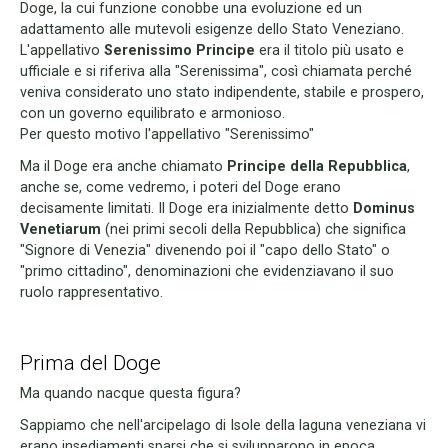
Doge, la cui funzione conobbe una evoluzione ed un
adattamento alle mutevoli esigenze dello Stato Veneziano.
L'appellativo
Serenissimo Principe
era il titolo più usato e
ufficiale e si riferiva alla "Serenissima", così chiamata perché
veniva considerato uno stato indipendente, stabile e prospero,
con un governo equilibrato e armonioso.
Per questo motivo l'appellativo "Serenissimo"
Ma il Doge era anche chiamato
Principe della Repubblica
,
anche se, come vedremo, i poteri del Doge erano
decisamente limitati. Il Doge era inizialmente detto
Dominus
Venetiarum
(nei
primi secoli della Repubblica) che significa
"Signore di Venezia" divenendo poi il "capo dello Stato" o
"primo cittadino", denominazioni che evidenziavano il suo
ruolo rappresentativo.
Prima del Doge
Ma quando nacque questa figura?
Sappiamo che nell'arcipelago di Isole della laguna veneziana vi
erano insediamenti sparsi che si svilupparono in epoca