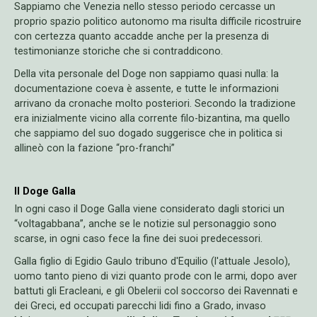
Sappiamo che Venezia nello stesso periodo cercasse un
proprio spazio politico autonomo ma risulta difficile ricostruire
con certezza quanto accadde anche per la presenza di
testimonianze storiche che si contraddicono.
Della vita personale del Doge non sappiamo quasi nulla: la
documentazione coeva è assente, e tutte le informazioni
arrivano da cronache molto posteriori. Secondo la tradizione
era inizialmente vicino alla corrente filo-bizantina, ma quello
che sappiamo del suo dogado suggerisce che in politica si
allineò con la fazione “pro-franchi”
Il Doge Galla
In ogni caso il Doge Galla viene considerato dagli storici un
“voltagabbana”, anche se le notizie sul personaggio sono
scarse, in ogni caso fece la fine dei suoi predecessori.
Galla figlio di Egidio Gaulo tribuno d'Equilio (l'attuale Jesolo),
uomo tanto pieno di vizi quanto prode con le armi, dopo aver
battuti gli Eracleani, e gli Obelerii col soccorso dei Ravennati e
dei Greci, ed occupati parecchi lidi fino a Grado, invaso