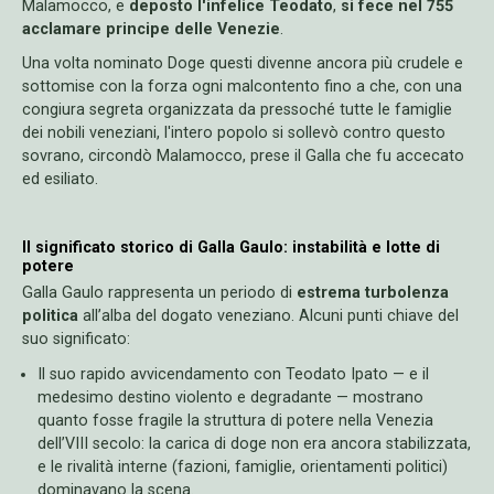
Malamocco, e
deposto l'infelice Teodato
,
si fece nel 755
acclamare principe delle Venezie
.
Una volta nominato Doge questi divenne ancora più crudele e
sottomise con la forza ogni malcontento fino a che, con una
congiura segreta organizzata da pressoché tutte le famiglie
dei nobili veneziani, l'intero popolo si sollevò contro questo
sovrano, circondò Malamocco, prese il Galla che fu accecato
ed esiliato.
Il significato storico di Galla Gaulo: instabilità e lotte di
potere
Galla Gaulo rappresenta un periodo di
estrema turbolenza
politica
all’alba del dogato veneziano. Alcuni punti chiave del
suo significato:
Il suo rapido avvicendamento con Teodato Ipato — e il
medesimo destino violento e degradante — mostrano
quanto fosse fragile la struttura di potere nella Venezia
dell’VIII secolo: la carica di doge non era ancora stabilizzata,
e le rivalità interne (fazioni, famiglie, orientamenti politici)
dominavano la scena.