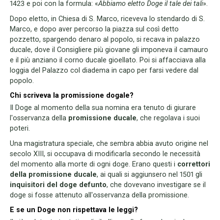
1423 e poi con la formula: «
Abbiamo eletto Doge il tale dei tali
».
Dopo eletto, in Chiesa di S. Marco, riceveva lo stendardo di S.
Marco, e dopo aver percorso la piazza sul così detto
pozzetto, spargendo denaro al popolo, si recava in palazzo
ducale, dove il Consigliere più giovane gli imponeva il camauro
e il più anziano il corno ducale gioellato. Poi si affacciava alla
loggia del Palazzo col diadema in capo per farsi vedere dal
popolo.
Chi scriveva la promissione dogale?
Il Doge al momento della sua nomina era tenuto di giurare
l'osservanza della
promissione ducale
, che regolava i suoi
poteri.
Una magistratura speciale, che sembra abbia avuto origine nel
secolo XIII, si occupava di modificarla secondo le necessità
del momento alla morte di ogni doge. Erano questi i
correttori
della promissione ducale
, ai quali si aggiunsero nel 1501 gli
inquisitori del doge defunto
, che dovevano investigare se il
doge si fosse attenuto all'osservanza della promissione.
E se un Doge non rispettava le leggi?