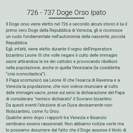
726 - 737 Doge Orso Ipato
Il Doge orso viene eletto nel 726 e secondo alcuni storici è lui il
primo vero Doge della Repubblica di Venezia, gli si riconosce
un ruolo fondamentale nell'autonomia della nascente, piccola
Repubblica.
Egli, infatti, viene eletto durante il regno dell'imperatore
bizantino Leone III che volle negare il culto delle immagini
sacre attirandosi le ire dei cattolici e provocando ribellioni
nella popolazione, anche in quella Veneziana (la cosiddetta
"crisi iconoclastica").
Il Papa scomunicò sia Leone III che l'esarca di Ravenna e a
Venezia la popolazione, che non voleva rinunciare al culto
delle immagini sacre, prese sul serio la dichiarazione del Papa
di considerare "nemico dichiarato" il Sovrano bizantino.
Da questi eventi l'elezione di un Duca decisamente non-
filobizantino, come fu Orso.
Qualche anno dopo i rapporti tra Venezia e Bisanzio
sembrano essersi rasserenati. Non abbiamo notizie certe ma
lo possiamo desumere dal fatto che il Doge assunse il titolo di