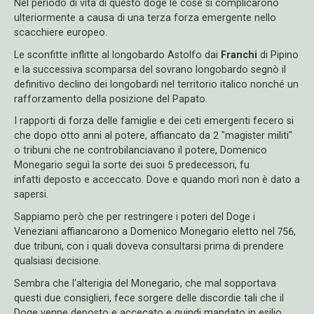
Nel periodo di vita di questo doge le cose si complicarono
ulteriormente a causa di una terza forza emergente nello
scacchiere europeo.
Le sconfitte inflitte al longobardo Astolfo dai
Franchi
di Pipino
e la successiva scomparsa del sovrano longobardo segnò il
definitivo declino dei longobardi nel territorio italico nonché un
rafforzamento della posizione del Papato.
I rapporti di forza delle famiglie e dei ceti emergenti fecero si
che dopo otto anni al potere, affiancato da 2 "magister militi"
o tribuni che ne controbilanciavano il potere, Domenico
Monegario seguì la sorte dei suoi 5 predecessori, fu
infatti deposto e acceccato. Dove e quando morì non è dato a
sapersi.
Sappiamo però che per restringere i poteri del Doge i
Veneziani affiancarono a Domenico Monegario eletto nel 756,
due tribuni, con i quali doveva consultarsi prima di prendere
qualsiasi decisione.
Sembra che l'alterigia del Monegario, che mal sopportava
questi due consiglieri, fece sorgere delle discordie tali che il
Doge venne deposto e accecato e quindi mandato in esilio.