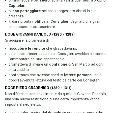
5. farsi leggere per intero, ad intervalli di due mesi, il proprio
Capitolar
,
6.
non
parteggiare
nel caso sorgessero dissidi in sua
presenza,
7. dare pronta
notifica ai Consiglieri
degli atti che gli si
chiedessero di sottoscrivere.
DOGE GIOVANNI DANDOLO (1280 - 1289)
Si aggiunse la promessa di
riscuotere le rendite
che gli spettavano,
ed in caso d'incertezza solo i Consiglieri avrebbero stabilito
l'ammontare del suo appannaggio;
prometteva di inviare un
gonfalone
di San Marco ad ogni
città suddita;
confermava che avrebbe spedito
lettere personali
solo
dopo l’avvenuta lettura del testo da parte dei Consiglieri.
DOGE PIERO GRADENIGO (1289 - 1311)
Non differisce sostanzialmente da quella di Giovanni Dandolo,
una sola nuova restrizione di una certa importanza venne
imposta al neo eletto:
di non poter
uscire dal dogado
se non col permesso dei