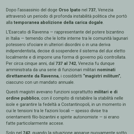
Dopo l’assassinio del doge
Orso Ipato
nel
737
, Venezia
attraversò un periodo di profonda instabilità politica che portò
alla
temporanea abolizione della carica dogale
.
L’Esarcato di Ravenna — rappresentante del potere bizantino
in Italia — temendo che le lotte interne tra le comunità lagunari
potessero sfociare in ulteriori disordini o in una deriva
indipendentista, decise di sospendere il sistema del
dux
eletto
localmente e di imporre una forma di governo più controllata.
Per circa cinque anni, dal
737 al 742
, Venezia fu dunque
amministrata da una serie di funzionari militari
nominati
direttamente da Ravenna
, i cosiddetti
“magistri militum”
,
ciascuno con un mandato annuale.
Questi magistri avevano funzioni soprattutto
militari e di
ordine pubblico
, con il compito di ristabilire la stabilità nelle
isole e garantire la fedeltà a Costantinopoli, in un momento in
cui le tensioni tra le fazioni locali — spesso divise tra
orientamenti filo-bizantini e spinte autonomiste — si erano
fatte particolarmente accese.
Solo nel
742
, quando la situazione apparve nuovamente sotto