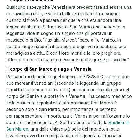
Qualcuno sapeva che Venezia era predestinata ad essere una
meravigliosa città, e vide la bellezza della città in sogno,
quando si trovò a passare per quella che era ancora una
laguna disabitata. Si trattava di San Marco che, secondo la
leggenda, vide in sogno un angelo che gli portava un
messaggio di Dio. "Pax tibi, Marce": "pace a Te, Marco. In
questo luogo riposerà il tuo corpo e qui verrà costruita una
meravigliosa città... E con i loro meriti e le loro preghiere,
otterranno con la tua intercessione molte grazie presso Dio".
Il corpo di San Marco giunge a Venezia
Passano molti anni da quel sogno ed è l'828 d.C. quando due
due mercanti veneziani (secondo la leggenda, un gruppo
di militari secondo molti storici) riescono ad impadronirsi del
corpo del Santo e a portarlo a Venezia. Il successo mediatico
della nascente repubblica è straordinario: San Marco è
secondo solo a San Pietro, per importanza, è perfetto
per rappresentare l'importanza di Venezia, per rafforzarne lo
status e l'indipendenza. Al Santo viene dedicata la
Basilica di
San Marco
, una delle chiese più belle del mondo: in stile
bizantino, avvolta da migliaia di metri quadrati di mosaici