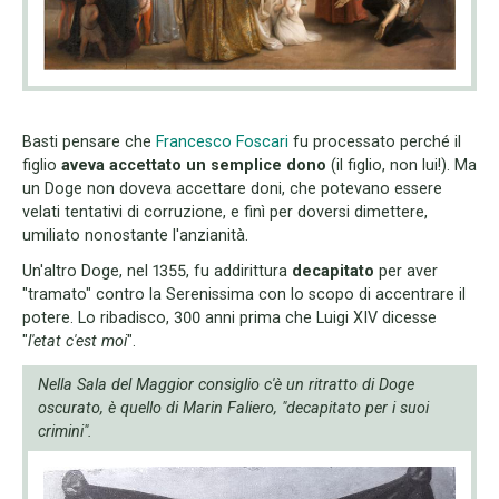
Basti pensare che
Francesco Foscari
fu processato perché il
figlio
aveva accettato un semplice dono
(il figlio, non lui!). Ma
un Doge non doveva accettare doni, che potevano essere
velati tentativi di corruzione, e finì per doversi dimettere,
umiliato nonostante l'anzianità.
Un'altro Doge, nel 1355, fu addirittura
decapitato
per aver
"tramato" contro la Serenissima con lo scopo di accentrare il
potere. Lo ribadisco, 300 anni prima che Luigi XIV dicesse
"
l'etat c'est moi
".
Nella Sala del Maggior consiglio c'è un ritratto di Doge
oscurato, è quello di Marin Faliero, "decapitato per i suoi
crimini".