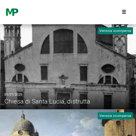
22/03/2025
05/01/2025
☰
Palazzo Labia
Storia chiesa gesuiti
Venezia scomparsa
Architetti Veneziani
Architetture
01/01/2025
Chiesa di Santa Lucia, distrutta
Venezia scomparsa